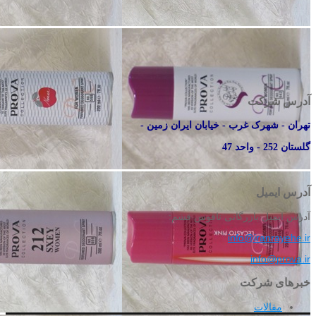
آدرس شرکت
تهران - شهرک غرب - خیابان ایران زمین -
گلستان 252 - واحد 47
آدرس ایمیل
آدرس ایمیل بازرگانی ناقوس قشم:
info@iranrayehe.ir
info@prova.ir
خبرهای شرکت
مقالات