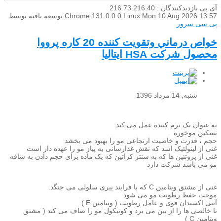
آی پی بازدیدکنندگان : 216.73.216.40
Mon 10 Aug 2026 13:57
Chrome 131.0.0.0 Linux
توسعه یافته توسط
پی سی سرور
خواص درماني وتقويت كننده 20 كاره پرووا
محصول شركت HSA ايتاليا
شنبه, 14 مرداد 1396
به عنوان یک نرم کننده عمل می کند
تسکین موخوره
حجم ، قدرت و خاصیت ارتجاعی مو را بهبود می بخشد
غنی از لینولئیک اسد که نقش غذارسانی به پیاز مو را عهده دار است
غنی از پروتئین ها که به سنتز کراتین که یک ماده برای حجم دادن به ساقه
مو می باشد شرکت دارد
غنی از مشتق ویتامین C که با فرایند پیری سلولی می جنگد.
موجب حفظ رطوبت مو می شود
آنتی اکسیدان قوی و عامل رطوبت ( ویتامین E )
نا خالصی ها را از بین می برد و کوتیکول مو را صاف می کند ( مشتق
ویتامین C )