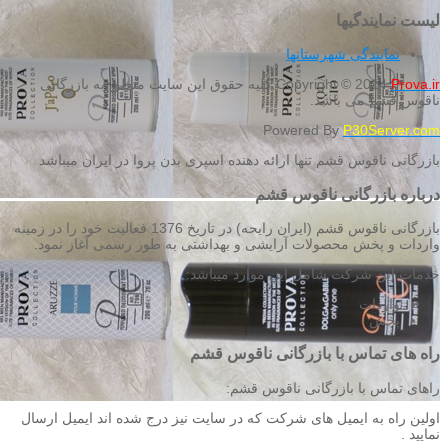
لیست نمایندگیها
نمایندگی شهرستانها
Prova.ir
Copyright © 2014
کلیه حقوق این سایت متعلق به بازرگانی
ناقوس قشم می باشد.
Powered By
P30Server.com
بازرگانی ناقوس قشم تنها ارائه دهنده اسپری بدن پروا در ایران میباشد
درباره بازرگانی ناقوس قشم
بازرگانی ناقوس قشم (ایران رایحه) در تاریخ 1376 فعالیت خود را در زمینه
واردات و پخش محصولات آرایشی و بهداشتی به طور رسمی آغاز نمود.
خدمات این شرکت شامل این موارد میباشد:
واردات
پخش
راه های تماس با بازرگانی ناقوس قشم
راهای تماس با بازرگانی ناقوس قشم:
اولین راه به ایمیل های شرکت که در سایت نیز درج شده اند ایمیل ارسال
نمایید .